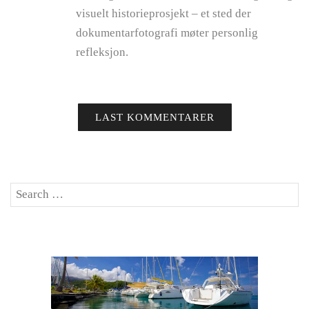
visuelt historieprosjekt – et sted der
dokumentarfotografi møter personlig
refleksjon.
LAST KOMMENTARER
Search
SE
for: