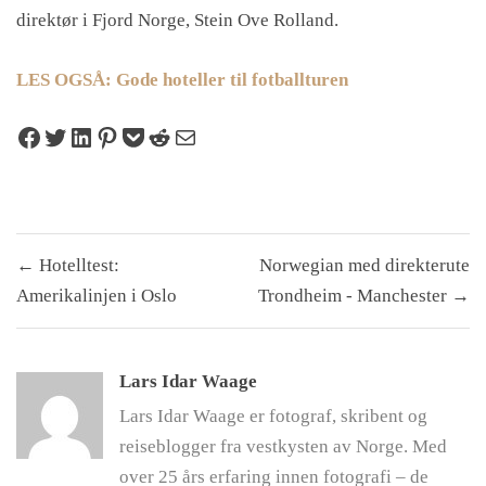
direktør i Fjord Norge, Stein Ove Rolland.
LES OGSÅ: Gode hoteller til fotballturen
Share on Facebook
Tweet on Twitter
Share on LinkedIn
Pin on Pinterest
Save to pocket
Share on Reddit
Share via Email
Innleggsnavigasjon
← Hotelltest:
Norwegian med direkterute
Amerikalinjen i Oslo
Trondheim - Manchester →
Lars Idar Waage
Lars Idar Waage er fotograf, skribent og
reiseblogger fra vestkysten av Norge. Med
over 25 års erfaring innen fotografi – de