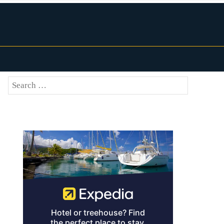
Search
SEARCH
for: