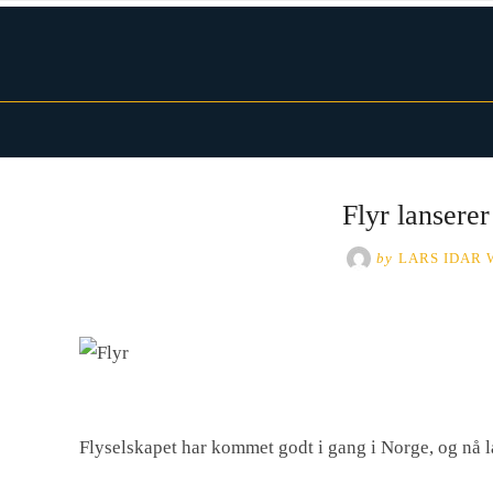
Skip
to
content
Norwegian Traveller – Reiseblogg
Flyr lansere
by
LARS IDAR
Flyselskapet har kommet godt i gang i Norge, og nå l