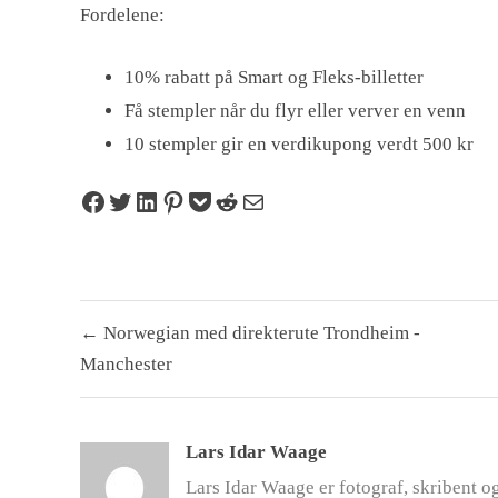
Fordelene:
10% rabatt på Smart og Fleks-billetter
Få stempler når du flyr eller verver en venn
10 stempler gir en verdikupong verdt 500 kr
Share on Facebook
Tweet on Twitter
Share on LinkedIn
Pin on Pinterest
Save to pocket
Share on Reddit
Share via Email
Innleggsnavigasjon
← Norwegian med direkterute Trondheim -
Manchester
Lars Idar Waage
Lars Idar Waage er fotograf, skribent o