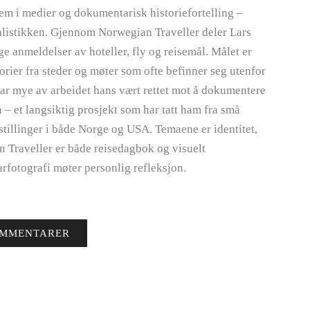
dem i medier og dokumentarisk historiefortelling –
rnalistikken. Gjennom Norwegian Traveller deler Lars
ige anmeldelser av hoteller, fly og reisemål. Målet er
torier fra steder og møter som ofte befinner seg utenfor
t har mye av arbeidet hans vært rettet mot å dokumentere
– et langsiktig prosjekt som har tatt ham fra små
tstillinger i både Norge og USA. Temaene er identitet,
n Traveller er både reisedagbok og visuelt
arfotografi møter personlig refleksjon.
OMMENTARER