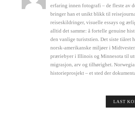
erfaring innen fotografi – de fleste av 
bringer han et unikt blikk til reisejou
reiseskildringer, visuelle essays og ærl
alltid det samme: å fortelle genuine his
den vanlige turiststien. Det siste tiåre
norsk-amerikanske miljøer i Midtvesten 
præriebyer i Illinois og Minnesota til u
migrasjon, arv og tilhørighet. Norwegia
historieprosjekt – et sted der dokument
LAST K