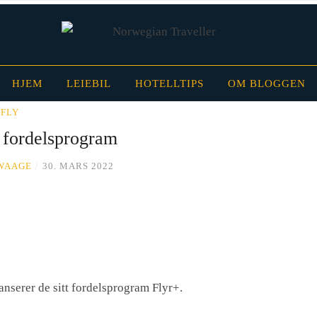
HJEM
LEIEBIL
HOTELLTIPS
OM BLOGGEN
FLY
r fordelsprogram
 WAAGE
/
30. MARS 2022
anserer de sitt fordelsprogram Flyr+.