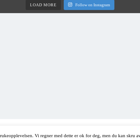
LOAD MORE
Follow on Instagram
etaThemes.
 brukeopplevelsen. Vi regner med dette er ok for deg, men du kan skru 