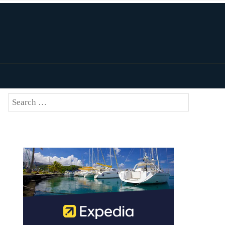
Search
SEARCH
for: