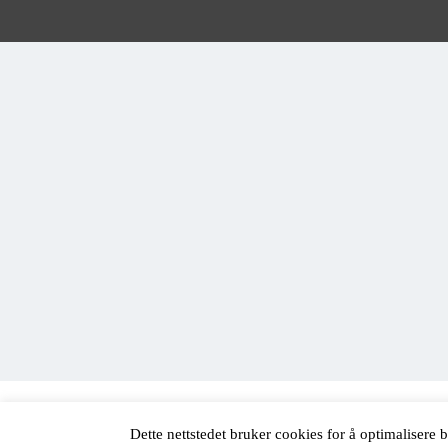
Proudly powered by WordPress
|
Theme:
EightyDays
by Gr
Dette nettstedet bruker cookies for å optimalisere