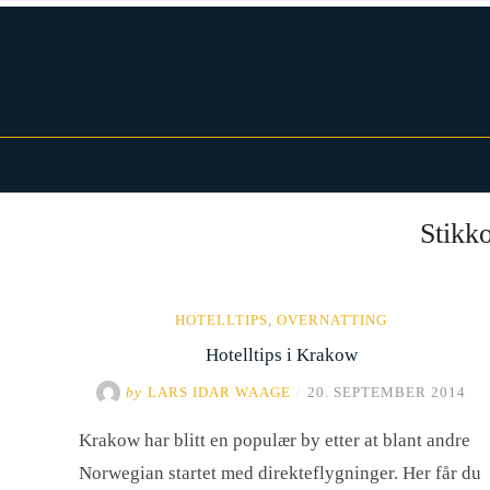
Skip
to
content
Norwegian Traveller – Reiseblogg
Stikk
HOTELLTIPS
,
OVERNATTING
Hotelltips i Krakow
by
LARS IDAR WAAGE
/
20. SEPTEMBER 2014
Krakow har blitt en populær by etter at blant andre
Norwegian startet med direkteflygninger. Her får du