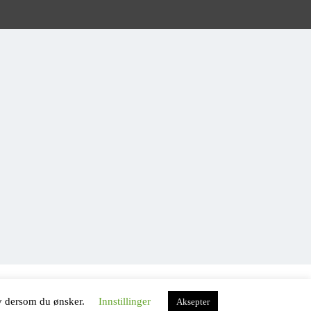
av dersom du ønsker.
Innstillinger
Aksepter