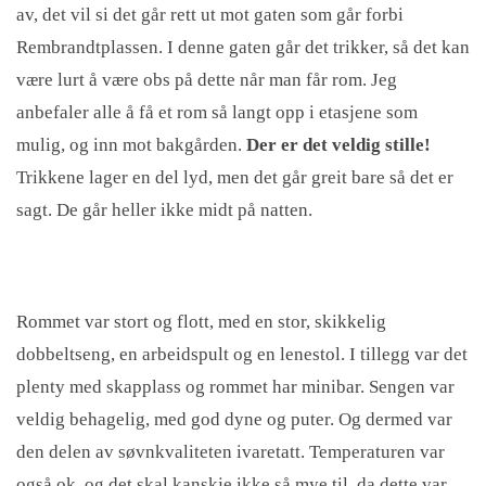
av, det vil si det går rett ut mot gaten som går forbi
Rembrandtplassen. I denne gaten går det trikker, så det kan
være lurt å være obs på dette når man får rom. Jeg
anbefaler alle å få et rom så langt opp i etasjene som
mulig, og inn mot bakgården.
Der er det veldig stille!
Trikkene lager en del lyd, men det går greit bare så det er
sagt. De går heller ikke midt på natten.
Rommet var stort og flott, med en stor, skikkelig
dobbeltseng, en arbeidspult og en lenestol. I tillegg var det
plenty med skapplass og rommet har minibar. Sengen var
veldig behagelig, med god dyne og puter. Og dermed var
den delen av søvnkvaliteten ivaretatt. Temperaturen var
også ok, og det skal kanskje ikke så mye til, da dette var