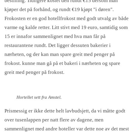
bestilling. Tidligere kostet den rundt €15 dersom man
kjøper det på forhånd, og rundt €19 kjøpt "i døren".
Frokosten er en god hotellfrokost med godt utvalg av både
varme og kalde retter. Litt stivt med 19 euro, samtidig som
15 er innafor sammenlignet med hva man får på
restaurantene rundt. Det ligger dessuten bakerier i
nærheten, og der kan man spare greit med penger på
frokost. kunne man gå på et bakeri i nærheten og spare
greit med penger på frokost.
Hortellet sett fra Amstel.
Prismessig er ikke dette helt lavbudsjett, da vi måtte godt
over tusenlappen per natt flere av dagene, men
sammenlignet med andre hoteller var dette noe av det mest