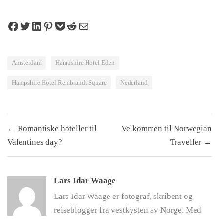
Share on Facebook
Tweet on Twitter
Share on LinkedIn
Pin on Pinterest
Save to pocket
Share on Reddit
Share via Email
Amsterdam
Hampshire Hotel Eden
Hampshire Hotel Rembrandt Square
Nederland
Innleggsnavigasjon
← Romantiske hoteller til
Velkommen til Norwegian
Valentines day?
Traveller →
Lars Idar Waage
Lars Idar Waage er fotograf, skribent og
reiseblogger fra vestkysten av Norge. Med