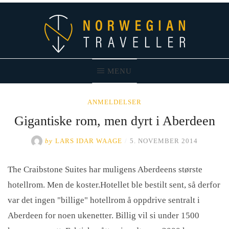
Skip
to
content
MENU
Norwegian Traveller – Reiseblogg
ANMELDELSER
Gigantiske rom, men dyrt i Aberdeen
by
LARS IDAR WAAGE
/
5. NOVEMBER 2014
The Craibstone Suites har muligens Aberdeens største
hotellrom. Men de koster.
Hotellet ble bestilt sent, så derfor
var det ingen "billige" hotellrom å oppdrive sentralt i
Aberdeen for noen ukenetter. Billig vil si under 1500