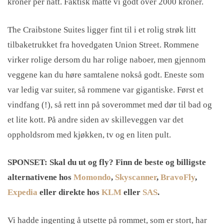
kroner per natt. Faktisk måtte vi godt over 2000 kroner.
The Craibstone Suites ligger fint til i et rolig strøk litt
tilbaketrukket fra hovedgaten Union Street. Rommene
virker rolige dersom du har rolige naboer, men gjennom
veggene kan du høre samtalene nokså godt. Eneste som
var ledig var suiter, så rommene var gigantiske. Først et
vindfang (!), så rett inn på soverommet med dør til bad og
et lite kott. På andre siden av skilleveggen var det
oppholdsrom med kjøkken, tv og en liten pult.
SPONSET: Skal du ut og fly? Finn de beste og billigste
alternativene hos
Momondo
,
Skyscanner
,
BravoFly
,
Expedia
eller direkte hos
KLM
eller
SAS
.
Vi hadde ingenting å utsette på rommet, som er stort, har