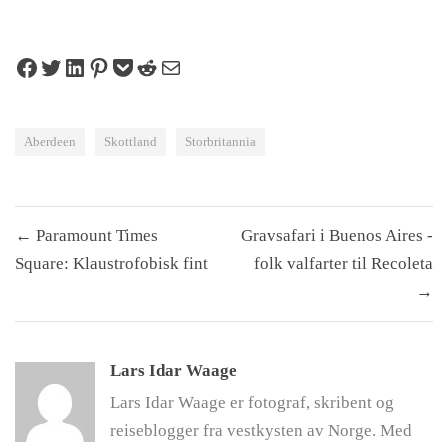
Share on Facebook
Tweet on Twitter
Share on LinkedIn
Pin on Pinterest
Save to pocket
Share on Reddit
Share via Email
Aberdeen
Skottland
Storbritannia
Innleggsnavigasjon
← Paramount Times
Gravsafari i Buenos Aires -
Square: Klaustrofobisk fint
folk valfarter til Recoleta
→
Lars Idar Waage
Lars Idar Waage er fotograf, skribent og
reiseblogger fra vestkysten av Norge. Med