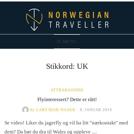
Skip
to
content
MENU
Norwegian Traveller – Reiseblogg
Stikkord:
UK
ATTRAKSJONER
Flyinteressert? Dette er rått!
by
LARS IDAR WAAGE
/
8. JANUAR 2016
Se video! Liker du jagerfly og vil ha litt "nærkontakt" med
dem? Da bør du dra til Wales og oppleve …