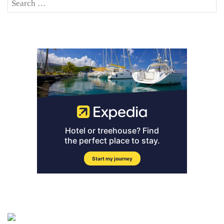
Search
SE
for: