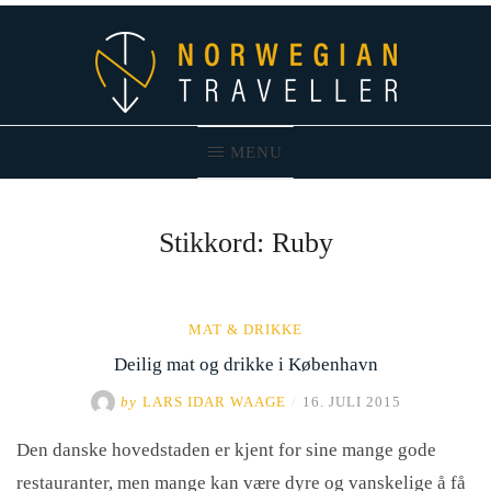
Skip
to
content
MENU
Norwegian Traveller – Reiseblogg
Stikkord:
Ruby
MAT & DRIKKE
Deilig mat og drikke i København
by
LARS IDAR WAAGE
/
16. JULI 2015
Den danske hovedstaden er kjent for sine mange gode
restauranter, men mange kan være dyre og vanskelige å få