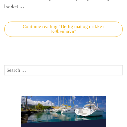
booket …
Continue reading
"Deilig mat og drikke i
København"
Search
SE
for: