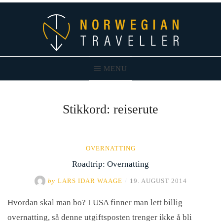
Skip
to
content
MENU
Norwegian Traveller – Reiseblogg
Stikkord:
reiserute
OVERNATTING
Roadtrip: Overnatting
by
LARS IDAR WAAGE
/
19. AUGUST 2014
Hvordan skal man bo? I USA finner man lett billig
overnatting, så denne utgiftsposten trenger ikke å bli