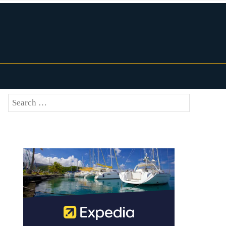
Search
SEARCH
for: