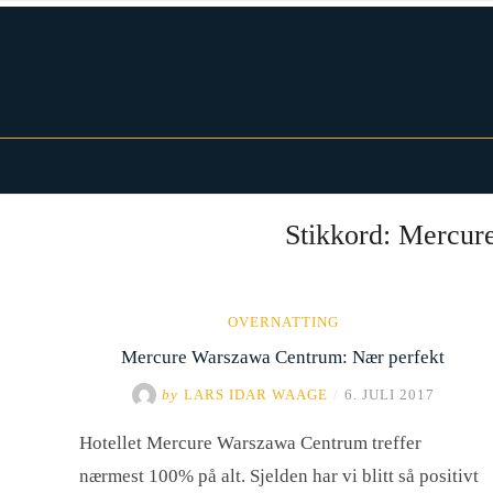
Skip
to
content
Norwegian Traveller – Reiseblogg
Stikkord:
Mercur
OVERNATTING
Mercure Warszawa Centrum: Nær perfekt
by
LARS IDAR WAAGE
/
6. JULI 2017
Hotellet Mercure Warszawa Centrum treffer
nærmest 100% på alt. Sjelden har vi blitt så positivt