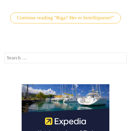
Continue reading
"Riga? Her er hotelltipsene!"
Search
SE
for: