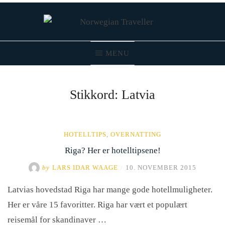
Skip
to
content
MENU
Norwegian Traveller – Reiseblogg
Stikkord:
Latvia
HOTELLTIPS
,
OVERNATTING
Riga? Her er hotelltipsene!
by
LARS IDAR WAAGE
/
10. NOVEMBER 2015
Latvias hovedstad Riga har mange gode hotellmuligheter.
Her er våre 15 favoritter. Riga har vært et populært
reisemål for skandinaver …