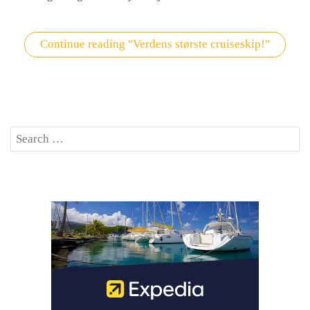
Continue reading
"Verdens største cruiseskip!"
Search
SE
for: