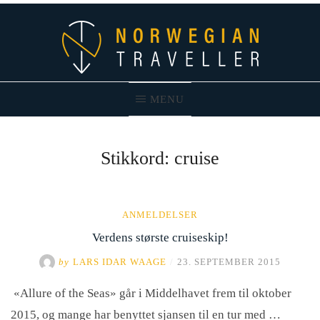
Skip
to
content
MENU
Norwegian Traveller – Reiseblogg
Stikkord:
cruise
ANMELDELSER
Verdens største cruiseskip!
by
LARS IDAR WAAGE
/
23. SEPTEMBER 2015
«Allure of the Seas» går i Middelhavet frem til oktober
2015, og mange har benyttet sjansen til en tur med …