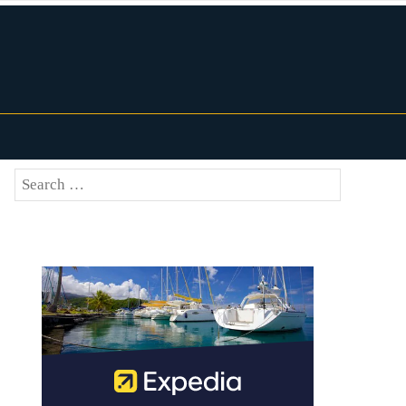
Search
SEARCH
for: