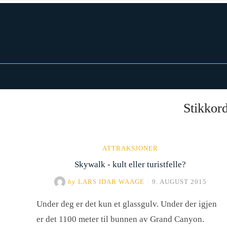
Skip
to
content
Norwegian Traveller – Reiseblogg
Stikkor
ATTRAKSJONER
Skywalk - kult eller turistfelle?
by
LARS IDAR WAAGE
/
9. AUGUST 2015
Under deg er det kun et glassgulv. Under der igjen
er det 1100 meter til bunnen av Grand Canyon.