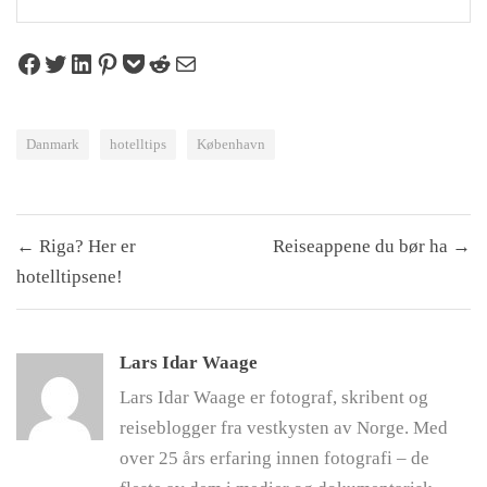
Share on Facebook
Tweet on Twitter
Share on LinkedIn
Pin on Pinterest
Save to pocket
Share on Reddit
Share via Email
Danmark
hotelltips
København
Innleggsnavigasjon
← Riga? Her er
Reiseappene du bør ha →
hotelltipsene!
Lars Idar Waage
Lars Idar Waage er fotograf, skribent og
reiseblogger fra vestkysten av Norge. Med
over 25 års erfaring innen fotografi – de