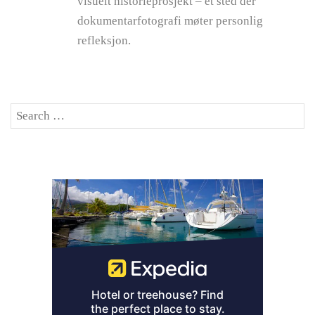
visuelt historieprosjekt – et sted der
dokumentarfotografi møter personlig
refleksjon.
Search
SE
for: