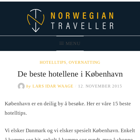
Skip
to
content
MENU
Norwegian Traveller – Reiseblogg
HOTELLTIPS
,
OVERNATTING
De beste hotellene i København
by
LARS IDAR WAAGE
/
12. NOVEMBER 2015
København er en deilig by å besøke. Her er våre 15 beste
hotelltips.
Vi elsker Danmark og vi elsker spesielt København. Enkelt
å komme seg hit, enkelt å komme seg rundt, mye å shoppe