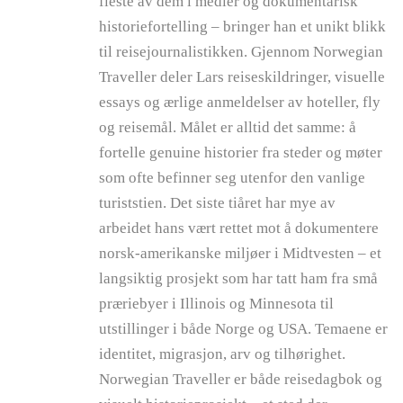
fleste av dem i medier og dokumentarisk
historiefortelling – bringer han et unikt blikk
til reisejournalistikken. Gjennom Norwegian
Traveller deler Lars reiseskildringer, visuelle
essays og ærlige anmeldelser av hoteller, fly
og reisemål. Målet er alltid det samme: å
fortelle genuine historier fra steder og møter
som ofte befinner seg utenfor den vanlige
turiststien. Det siste tiåret har mye av
arbeidet hans vært rettet mot å dokumentere
norsk-amerikanske miljøer i Midtvesten – et
langsiktig prosjekt som har tatt ham fra små
præriebyer i Illinois og Minnesota til
utstillinger i både Norge og USA. Temaene er
identitet, migrasjon, arv og tilhørighet.
Norwegian Traveller er både reisedagbok og