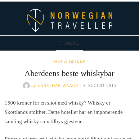
Skip
to
content
MENU
Norwegian Traveller – Reiseblogg
MAT & DRIKKE
Aberdeens beste whiskybar
by
LARS IDAR WAAGE
/
5. AUGUST 2015
1500 kroner for en shot med whisky? Whisky er
Skottlands stolthet. Dette hotellet har en imponerende
samling whisky som tilbys gjestene.
Er man interessert i whisky er en tur til Skottland nærmest