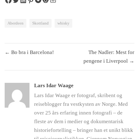
Share on Facebook
Tweet on Twitter
Share on LinkedIn
Pin on Pinterest
Save to pocket
Share on Reddit
Share via Email
Aberdeen
Skottland
whisky
Innleggsnavigasjon
← Bo bra i Barcelona!
The Nadler: Mest for
pengene i Liverpool →
Lars Idar Waage
Lars Idar Waage er fotograf, skribent og
reiseblogger fra vestkysten av Norge. Med
over 25 års erfaring innen fotografi – de
fleste av dem i medier og dokumentarisk
historiefortelling – bringer han et unikt blikk
til reisejournalistikken. Gjennom Norwegian