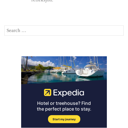
Search
SE
for: